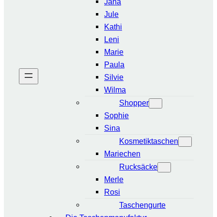
Jana
Jule
Kathi
Leni
Marie
Paula
Silvie
Wilma
Shopper
Sophie
Sina
Kosmetiktaschen
Mariechen
Rucksäcke
Merle
Rosi
Taschengurte