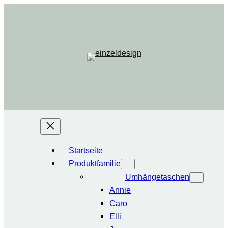
Startseite
Produktfamilie
Umhängetaschen
Annie
Caro
Elli