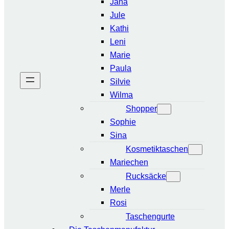
Jana
Jule
Kathi
Leni
Marie
Paula
Silvie
Wilma
Shopper
Sophie
Sina
Kosmetiktaschen
Mariechen
Rucksäcke
Merle
Rosi
Taschengurte